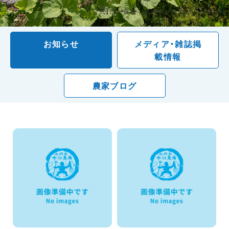
【公式】市川農場 | ゆきひかり.com
>
2000年
お知らせ
メディア・雑誌掲
載情報
農家ブログ