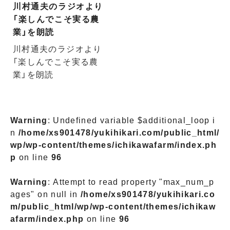
川村通夫のラジオより
「楽しんでこそ実る農
業」を朗読
川村通夫のラジオより
「楽しんでこそ実る農
業」を朗読
Warning
: Undefined variable $additional_loop i
n
/home/xs901478/yukihikari.com/public_html/
wp/wp-content/themes/ichikawafarm/index.ph
p
on line
96
Warning
: Attempt to read property "max_num_p
ages" on null in
/home/xs901478/yukihikari.co
m/public_html/wp/wp-content/themes/ichikaw
afarm/index.php
on line
96