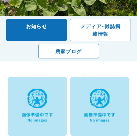
【公式】市川農場 | ゆきひかり.com
>
2001年
>
2月
お知らせ
メディア・雑誌掲
載情報
農家ブログ