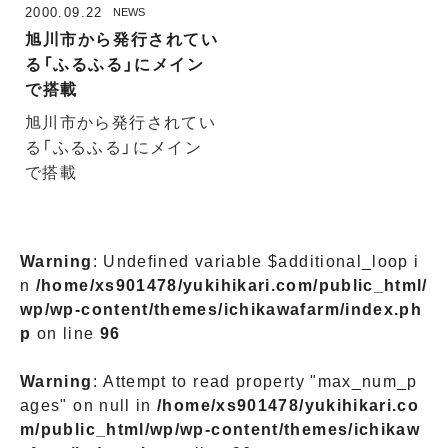
2000.09.22
NEWS
旭川市から発行されてい
る「ふるふる」にメイン
で搭載
旭川市から発行されてい
る「ふるふる」にメイン
で搭載
Warning
: Undefined variable $additional_loop i
n
/home/xs901478/yukihikari.com/public_html/
wp/wp-content/themes/ichikawafarm/index.ph
p
on line
96
Warning
: Attempt to read property "max_num_p
ages" on null in
/home/xs901478/yukihikari.co
m/public_html/wp/wp-content/themes/ichikaw