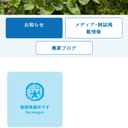
【公式】市川農場 | ゆきひかり.com
>
2000年
>
9月
お知らせ
メディア・雑誌掲
載情報
農家ブログ