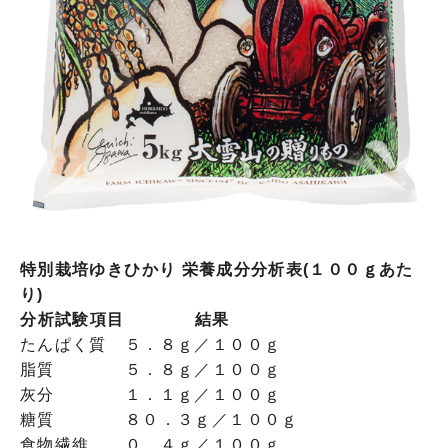
特別栽培ゆきひかり 栄養成分分析表(１００ｇあた
り)
分析試験項目
結果
たんぱく質
５．８ｇ／１００ｇ
脂質
５．８ｇ／１００ｇ
灰分
１．１ｇ／１００ｇ
糖質
８０．３ｇ／１００ｇ
食物繊維
０．４ｇ／１００ｇ