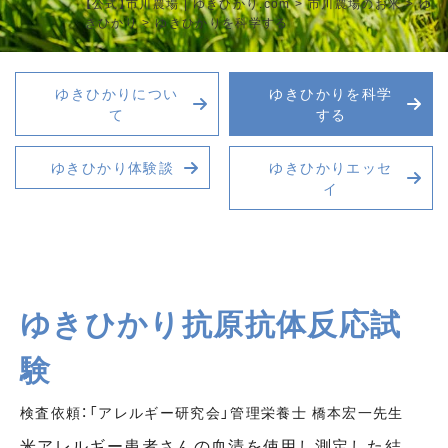
【公式】市川農場 | ゆきひかり.com
>
市川農場のお米
>
ゆ
きひかり
>
ゆきひかりを科学する
ゆきひかりについ
ゆきひかりを科学
て
する
ゆきひかり体験談
ゆきひかりエッセ
イ
ゆきひかり抗原抗体反応試
験
検査依頼：「アレルギー研究会」管理栄養士 橋本宏一先生
米アレルギー患者さんの血清を使用し測定した結