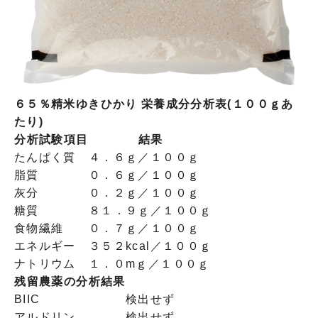
６５％精米ゆきひかり 栄養成分分析表(１００ｇあ
たり)
分析試験項目
結果
たんぱく質
４．６ｇ／１００ｇ
脂質
０．６ｇ／１００ｇ
灰分
０．２ｇ／１００ｇ
糖質
８１．９ｇ／１００ｇ
食物繊維
０．７ｇ／１００ｇ
エネルギー
３５２kcal／１００ｇ
ナトリウム
１．０mｇ／１００ｇ
残留農薬の分析結果
BIIC
検出せず
アルドリン
検出せず